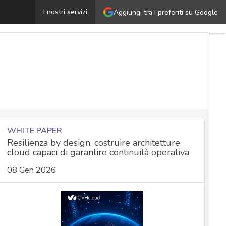
a sicurezza che viene dal cloud: le 5 applicazioni princip
I nostri servizi
Aggiungi tra i preferiti su Google
WHITE PAPER
Resilienza by design: costruire architetture
cloud capaci di garantire continuità operativa
08 Gen 2026