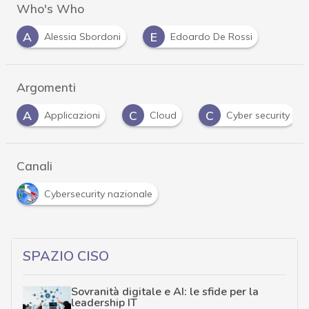
Who's Who
A
E
Alessia Sbordoni
Edoardo De Rossi
Argomenti
C
C
D
Cloud
Cyber security
dark web
Canali
Cybersecurity nazionale
SPAZIO CISO
Sovranità digitale e AI: le sfide per la
leadership IT