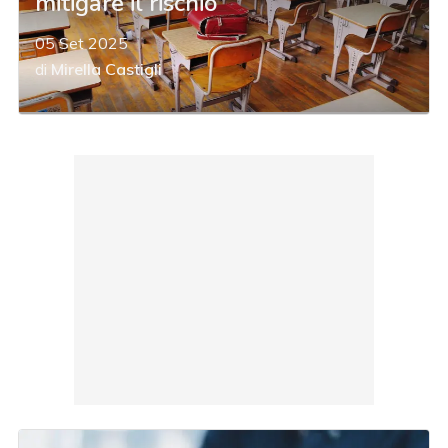
mitigare il rischio
05 Set 2025
di
Mirella Castigli
acy