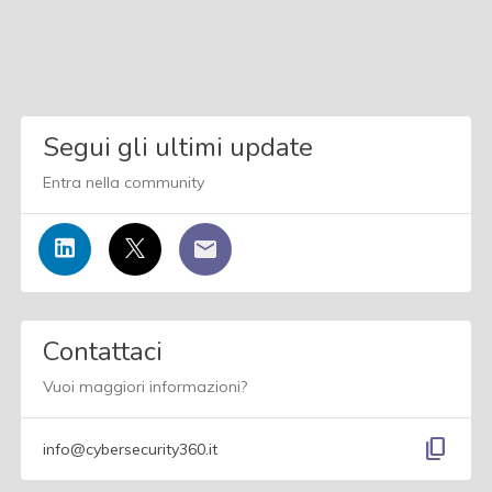
Segui gli ultimi update
Entra nella community
Contattaci
Vuoi maggiori informazioni?
content_copy
info@cybersecurity360.it