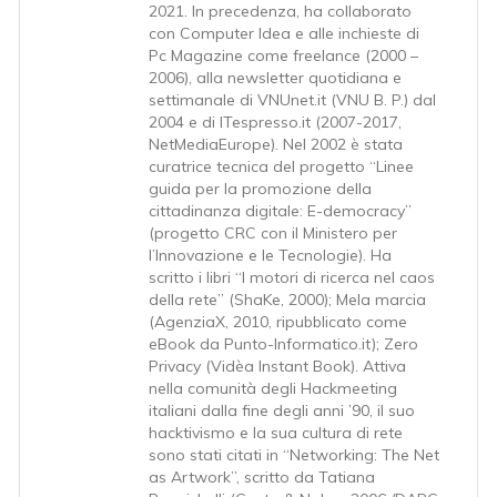
2021. In precedenza, ha collaborato
con Computer Idea e alle inchieste di
Pc Magazine come freelance (2000 –
2006), alla newsletter quotidiana e
settimanale di VNUnet.it (VNU B. P.) dal
2004 e di ITespresso.it (2007-2017,
NetMediaEurope). Nel 2002 è stata
curatrice tecnica del progetto “Linee
guida per la promozione della
cittadinanza digitale: E-democracy”
(progetto CRC con il Ministero per
l’Innovazione e le Tecnologie). Ha
scritto i libri “I motori di ricerca nel caos
della rete” (ShaKe, 2000); Mela marcia
(AgenziaX, 2010, ripubblicato come
eBook da Punto-Informatico.it); Zero
Privacy (Vidèa Instant Book). Attiva
nella comunità degli Hackmeeting
italiani dalla fine degli anni ’90, il suo
hacktivismo e la sua cultura di rete
sono stati citati in “Networking: The Net
as Artwork”, scritto da Tatiana