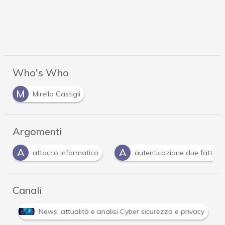
Who's Who
M
Mirella Castigli
Argomenti
A
C
co
autenticazione due fattori
cyber attack
Canali
Attacchi hacker e Malware: le ultime news in tempo reale e gli 