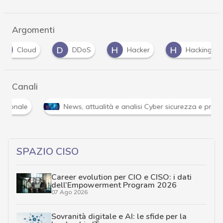
Argomenti
D
H
H
I
DDoS
Hacker
Hacking
infra
Canali
Cybersecurity nazionale
News, attualità e anali
SPAZIO CISO
Career evolution per CIO e CISO: i dati
dell’Empowerment Program 2026
07 Ago 2026
Sovranità digitale e AI: le sfide per la