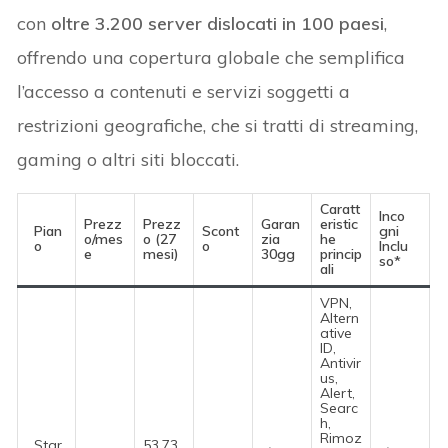
con
oltre 3.200 server dislocati in 100 paesi
,
offrendo una copertura globale che semplifica
l’accesso a contenuti e servizi soggetti a
restrizioni geografiche, che si tratti di streaming,
gaming o altri siti bloccati.
Caratt
Inco
Prezz
Prezz
Garan
eristic
Pian
Scont
gni
o/mes
o (27
zia
he
o
o
Inclu
e
mesi)
30gg
princip
so*
ali
VPN,
Altern
ative
ID,
Antivir
us,
Alert,
Searc
h,
Rimoz
Star
53,73