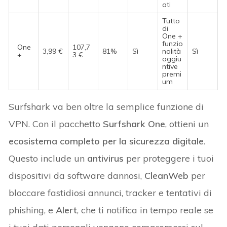
ati
Tutto
di
One +
funzio
One
107,7
3,99 €
81%
Sì
nalità
Sì
+
3 €
aggiu
ntive
premi
um
Surfshark va ben oltre la semplice funzione di
VPN. Con il pacchetto
Surfshark One
, ottieni un
ecosistema completo per la sicurezza digitale
.
Questo include un
antivirus
per proteggere i tuoi
dispositivi da software dannosi,
CleanWeb
per
bloccare fastidiosi annunci, tracker e tentativi di
phishing, e
Alert
, che ti notifica in tempo reale se