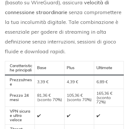
(basato su WireGuard), assicura
velocità di
connessione straordinarie
senza compromettere
la tua incolumità digitale. Tale combinazione è
essenziale per godere di streaming in alta
definizione senza interruzioni, sessioni di gioco
fluide e download rapidi.
Caratteristic
Base
Plus
Ultimate
he principali
Prezzo/mes
3,39 €
4,39 €
6,89 €
e
165,36 €
Prezzo 24
81,36 €
105,36 €
(sconto
mesi
(sconto 70%)
(sconto 70%)
72%)
VPN sicura
e ultra
✔️
✔️
✔️
veloce