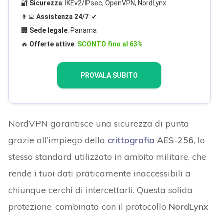
🔐
Sicurezza
: IKEv2/IPsec, OpenVPN, NordLynx
👨‍💻
Assistenza 24/7
: ✔
🏢
Sede legale
: Panama
🔥
Offerte attive
:
SCONTO fino al 63%
PROVALA SUBITO
NordVPN garantisce una sicurezza di punta
grazie all’impiego della
crittografia
AES-256
, lo
stesso standard utilizzato in ambito militare, che
rende i tuoi dati praticamente inaccessibili a
chiunque cerchi di intercettarli. Questa solida
protezione, combinata con il protocollo
NordLynx