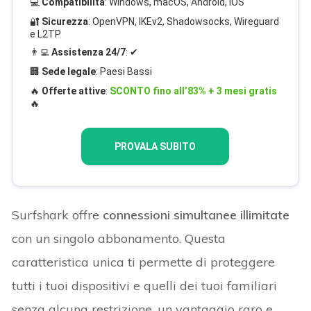
💻
Compatibilità
: Windows, macOS, Android, iOS
🔐
Sicurezza
: OpenVPN, IKEv2, Shadowsocks, Wireguard
e L2TP
👨‍💻
Assistenza 24/7
: ✔
🏢
Sede legale
: Paesi Bassi
🔥
Offerte attive
:
SCONTO fino all’83% + 3 mesi gratis
🔥
PROVALA SUBITO
Surfshark offre
connessioni simultanee illimitate
con un singolo abbonamento. Questa
caratteristica unica ti permette di proteggere
tutti i tuoi dispositivi e quelli dei tuoi familiari
senza alcuna restrizione, un vantaggio raro e