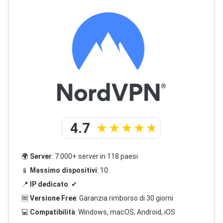
4.7
🌍
Server
: 7.000+ server in 118 paesi
📱
Massimo dispositivi
: 10
📍
IP dedicato
: ✔
🆓
Versione Free
: Garanzia rimborso di 30 giorni
💻
Compatibilità
: Windows, macOS, Android, iOS