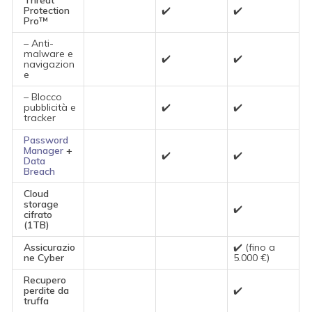
Threat
Protection
✔️
✔️
Pro™
– Anti-
malware e
✔️
✔️
navigazion
e
– Blocco
pubblicità e
✔️
✔️
tracker
Password
Manager
+
✔️
✔️
Data
Breach
Cloud
storage
✔️
cifrato
(1TB)
Assicurazio
✔️ (fino a
ne Cyber
5.000 €)
Recupero
perdite da
✔️
truffa