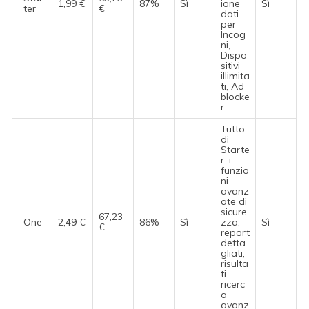
1,99 €
87%
Sì
ione
Sì
ter
€
dati
per
Incog
ni,
Dispo
sitivi
illimita
ti, Ad
blocke
r
Tutto
di
Starte
r +
funzio
ni
avanz
ate di
sicure
67,23
One
2,49 €
86%
Sì
zza,
Sì
€
report
detta
gliati,
risulta
ti
ricerc
a
avanz