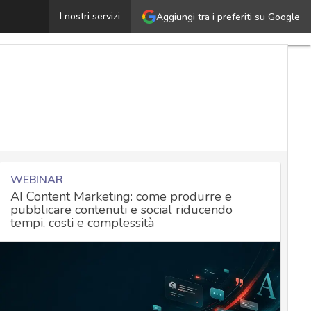
’importanza della discovery e dell’osservabilità nell’era
I nostri servizi
Aggiungi tra i preferiti su Google
WEBINAR
AI Content Marketing: come produrre e
pubblicare contenuti e social riducendo
tempi, costi e complessità