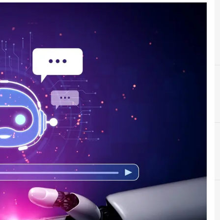
A
A
agentic ai
AI