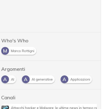
Who's Who
M
Marco Rottigni
Argomenti
A
A
C
AI generative
Applicazioni
CISO
Canali
Attacchi hacker e Malware: le ultime news in tempo reale e g