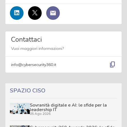
Contattaci
Vuoi maggiori informazioni?
content_copy
info@cybersecurity360.it
SPAZIO CISO
Sovranità digitale e AI: le sfide per la
leadership IT
05 Ago 2026