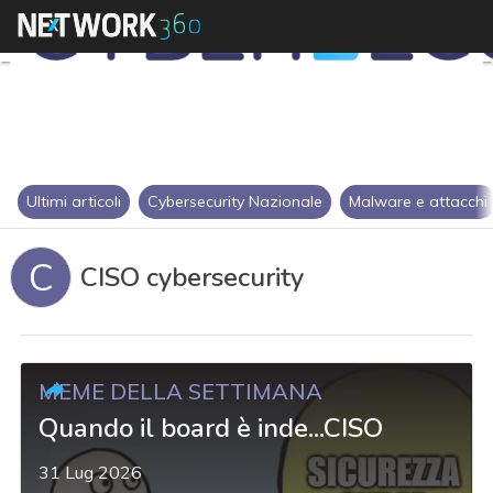
Ultimi articoli
Cybersecurity Nazionale
Malware e attacchi
C
CISO cybersecurity
MEME DELLA SETTIMANA
Quando il board è inde...CISO
31 Lug 2026