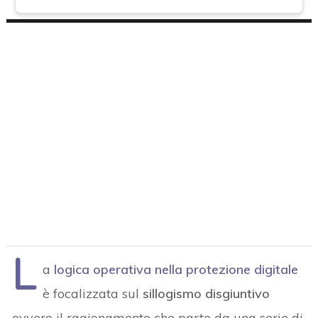
L
a
logica operativa nella protezione digitale
è focalizzata sul
sillogismo disgiuntivo
ovvero il ragionamento che parte da una serie di