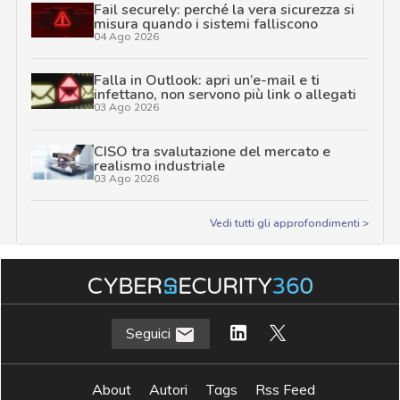
Fail securely: perché la vera sicurezza si
misura quando i sistemi falliscono
04 Ago 2026
Falla in Outlook: apri un’e-mail e ti
infettano, non servono più link o allegati
03 Ago 2026
CISO tra svalutazione del mercato e
realismo industriale
03 Ago 2026
Vedi tutti gli approfondimenti >
Seguici
About
Autori
Tags
Rss Feed