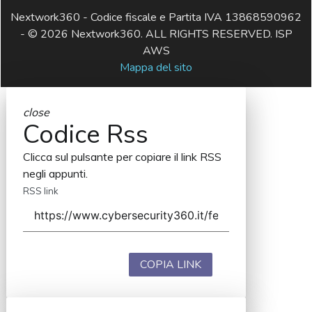
Nextwork360 - Codice fiscale e Partita IVA 13868590962
- © 2026 Nextwork360. ALL RIGHTS RESERVED. ISP
AWS
Mappa del sito
close
Codice Rss
Clicca sul pulsante per copiare il link RSS
negli appunti.
RSS link
COPIA LINK