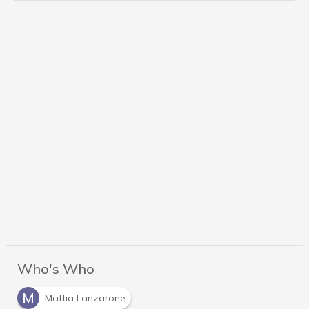
Who's Who
M
Mattia Lanzarone