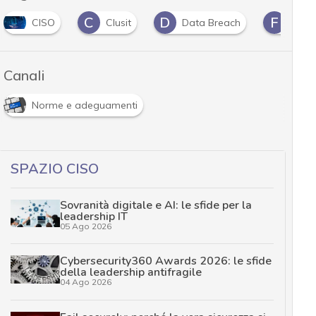
C
D
F
CISO
Clusit
Data Breach
fornit
Canali
Norme e adeguamenti
SPAZIO CISO
Sovranità digitale e AI: le sfide per la
leadership IT
05 Ago 2026
Cybersecurity360 Awards 2026: le sfide
della leadership antifragile
04 Ago 2026