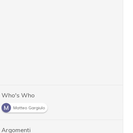
Who's Who
M
Matteo Gargiulo
Argomenti