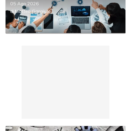
05 Ago 2026
di
Matteo Gargiulo
acy