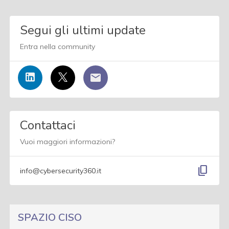
Segui gli ultimi update
Entra nella community
Contattaci
Vuoi maggiori informazioni?
content_copy
info@cybersecurity360.it
SPAZIO CISO