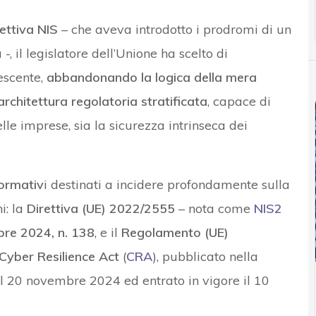
ettiva NIS
– che aveva introdotto i prodromi di un
 il legislatore dell’Unione ha scelto di
rescente,
abbandonando la logica della mera
rchitettura regolatoria stratificata
, capace di
elle imprese, sia la sicurezza intrinseca dei
normativ
i destinati a incidere profondamente sulla
i: la
Direttiva (UE) 2022/2555
– nota come
NIS2
bre 2024, n. 138
, e il
Regolamento (UE)
Cyber Resilience Act
(
CRA
), pubblicato nella
il 20 novembre 2024 ed entrato in vigore il 10