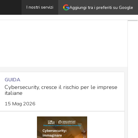
NIS2 e Cyber Resilience Act: sinergie nelle azioni di a
I nostri servizi
Aggiungi tra i preferiti su Google
GUIDA
Cybersecurity, cresce il rischio per le imprese
italiane
15 Mag 2026