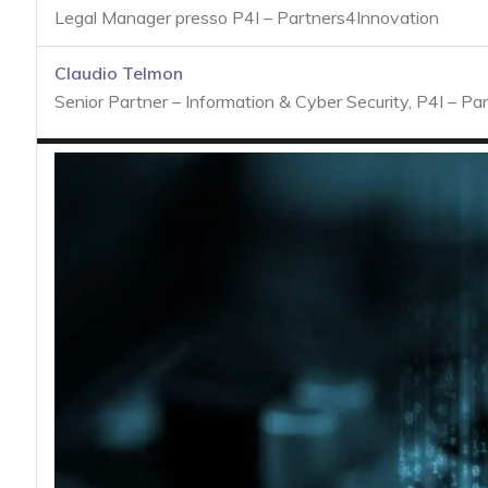
acy
Legal Manager presso P4I – Partners4Innovation
Claudio Telmon
Senior Partner – Information & Cyber Security, P4I – Par