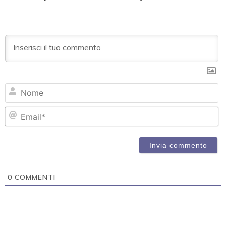
N
Em
0
COMMENTI