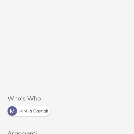
Who's Who
M
Mirella Castigli
Argomenti