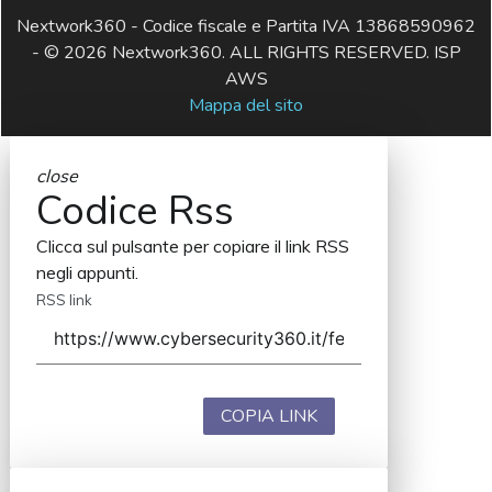
Nextwork360 - Codice fiscale e Partita IVA 13868590962
- © 2026 Nextwork360. ALL RIGHTS RESERVED. ISP
AWS
Mappa del sito
close
Codice Rss
Clicca sul pulsante per copiare il link RSS
negli appunti.
RSS link
COPIA LINK