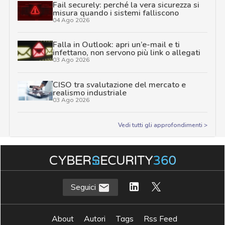
Fail securely: perché la vera sicurezza si
misura quando i sistemi falliscono
04 Ago 2026
Falla in Outlook: apri un’e-mail e ti
infettano, non servono più link o allegati
03 Ago 2026
CISO tra svalutazione del mercato e
realismo industriale
03 Ago 2026
Vedi tutti gli approfondimenti >
Seguici
About
Autori
Tags
Rss Feed