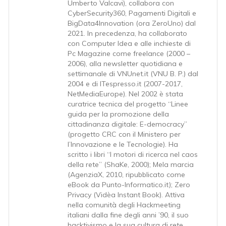
Umberto Valcavi), collabora con
CyberSecurity360, Pagamenti Digitali e
BigData4Innovation (ora ZeroUno) dal
2021. In precedenza, ha collaborato
con Computer Idea e alle inchieste di
Pc Magazine come freelance (2000 –
2006), alla newsletter quotidiana e
settimanale di VNUnet.it (VNU B. P.) dal
2004 e di ITespresso.it (2007-2017,
NetMediaEurope). Nel 2002 è stata
curatrice tecnica del progetto “Linee
guida per la promozione della
cittadinanza digitale: E-democracy”
(progetto CRC con il Ministero per
l’Innovazione e le Tecnologie). Ha
scritto i libri “I motori di ricerca nel caos
della rete” (ShaKe, 2000); Mela marcia
(AgenziaX, 2010, ripubblicato come
eBook da Punto-Informatico.it); Zero
Privacy (Vidèa Instant Book). Attiva
nella comunità degli Hackmeeting
italiani dalla fine degli anni ’90, il suo
hacktivismo e la sua cultura di rete