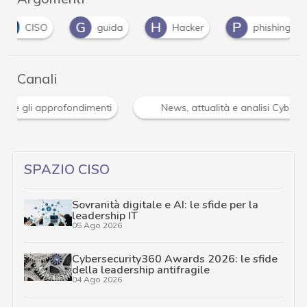
G
H
P
S
guida
Hacker
phishing
sec
Canali
Attacchi hacker e Malware: le ultime news in tempo reale 
SPAZIO CISO
Sovranità digitale e AI: le sfide per la
leadership IT
05 Ago 2026
Cybersecurity360 Awards 2026: le sfide
della leadership antifragile
04 Ago 2026