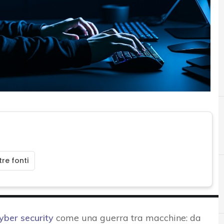
re fonti
A
A
AI
AI generative
yber security
come una guerra tra macchine: da