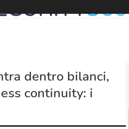
L
ntra dentro bilanci,
ss continuity: i