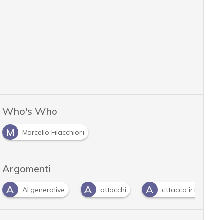
Who's Who
M
Marcello Filacchioni
Argomenti
A
A
attacchi
attacco informatico
CISO