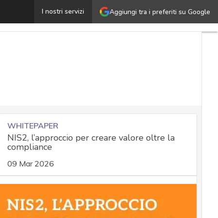
a cyber security entra dentro bilanci, governance e busine
I nostri servizi
Aggiungi tra i preferiti su Google
WHITEPAPER
NIS2, l’approccio per creare valore oltre la
compliance
09 Mar 2026