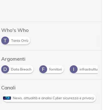
Who's Who
T
Tania Orrù
Argomenti
D
F
I
Data Breach
fornitori
infrastrutture
Canali
News, attualità e analisi Cyber sicurezza e privacy