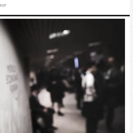
sor
C
Cloud
r e Malware: le ultime news in tempo reale e gli approfondimenti