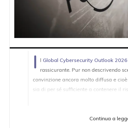
I
l
Global Cybersecurity Outlook 2026
rassicurante. Pur non descrivendo sc
convinzione ancora molto diffusa e cioè 
sia di per sé sufficiente a contenere il ri
Continua a legg