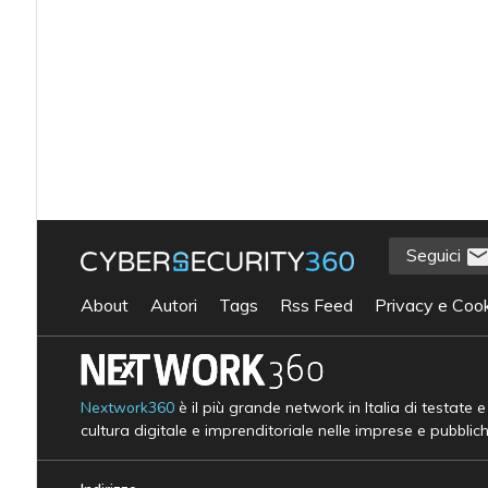
Seguici
About
Autori
Tags
Rss Feed
Privacy e Cook
Nextwork360
è il più grande network in Italia di testate 
cultura digitale e imprenditoriale nelle imprese e pubblic