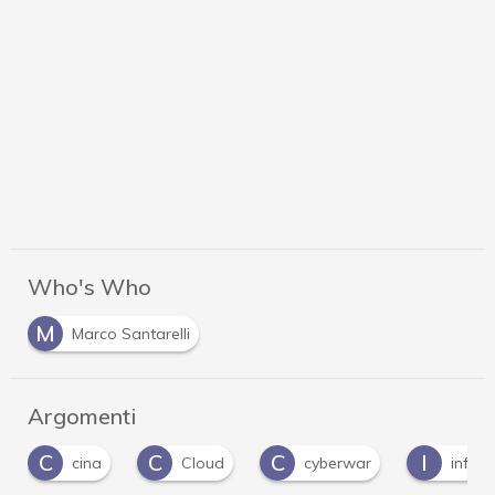
Who's Who
M
Marco Santarelli
Argomenti
C
C
C
I
cina
Cloud
cyberwar
infrastrut