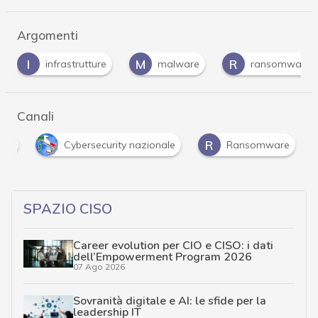
Argomenti
I
M
R
infrastrutture
malware
ransomware
Canali
R
nti
Cybersecurity nazionale
Ransomware
SPAZIO CISO
Career evolution per CIO e CISO: i dati
dell’Empowerment Program 2026
07 Ago 2026
Sovranità digitale e AI: le sfide per la
leadership IT