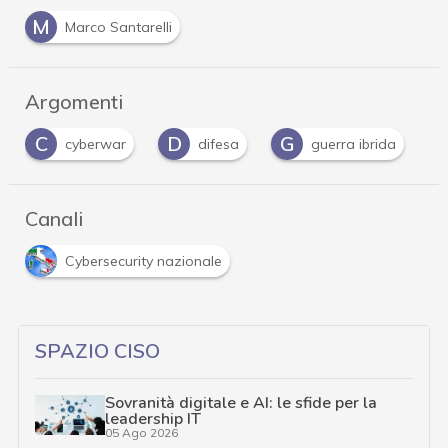
M
Marco Santarelli
Argomenti
D
G
I
difesa
guerra ibrida
infrastrutture
Canali
Cybersecurity nazionale
SPAZIO CISO
Sovranità digitale e AI: le sfide per la
leadership IT
05 Ago 2026