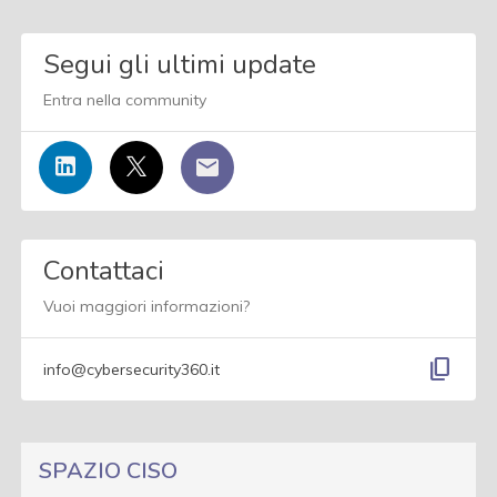
Segui gli ultimi update
Entra nella community
Contattaci
Vuoi maggiori informazioni?
content_copy
info@cybersecurity360.it
SPAZIO CISO