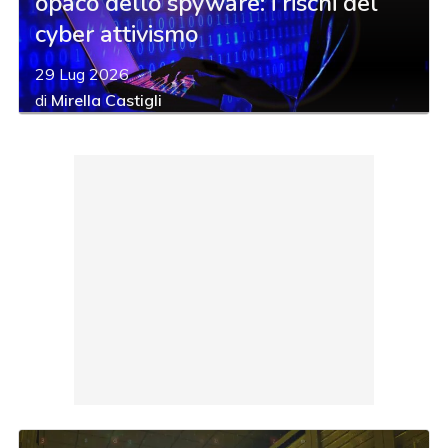
opaco dello spyware: i rischi del
cyber attivismo
29 Lug 2026
di
Mirella Castigli
acy