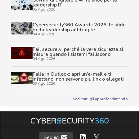
Sovranità digitale e AI: le sfide per la
leadership IT
05 Ago 2026
Cybersecurity360 Awards 2026: le sfide
della leadership antifragile
04 Ago 2026
Fail securely: perché la vera sicurezza si
misura quando i sistemi falliscono
04 Ago 2026
Falla in Outlook: apri un’e-mail e ti
infettano, non servono più link o allegati
03 Ago 2026
Vedi tutti gli approfondimenti >
Seguici