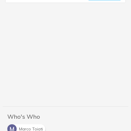
Who's Who
M
Marco Toiati