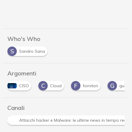
Who's Who
S
Sandro Sana
Argomenti
C
F
G
CISO
Cloud
fornitori
guida
Canali
Attacchi hacker e Malware: le ultime news in tempo reale 