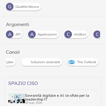
G
Giuditta Mosca
Argomenti
A
A
C
C
API
Applicazioni
chatbot
C
Canali
ura cyber
Soluzioni aziendali
The Outlook
SPAZIO CISO
Sovranità digitale e AI: le sfide per la
leadership IT
05 Ago 2026