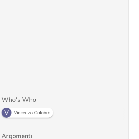
Who's Who
V
Vincenzo Calabrò
Argomenti