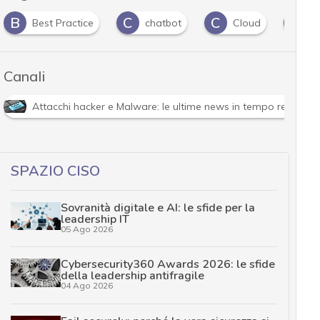
B
C
C
C
Best Practice
chatbot
Cloud
C
Canali
Attacchi hacker e Malware: le ultime news in tempo reale e g
SPAZIO CISO
Sovranità digitale e AI: le sfide per la
leadership IT
05 Ago 2026
Cybersecurity360 Awards 2026: le sfide
della leadership antifragile
04 Ago 2026