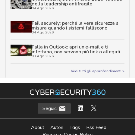
della leadership antifragile
04 Ago 2026
Fail securely: perché la vera sicurezza si
misura quando i sistemi falliscono
04 Ago 2026
Falla in Outlook: apri un’e-mail e ti
infettano, non servono più link o allegati
03 Ago 2026
Vedi tutti gli approfondimenti >
Seguici
About
Autori
Tags
Rss Feed
Privacy e Cookie Policy