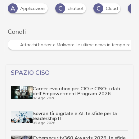
C
C
D
chatbot
Cloud
Data Loss Prevention
…
Canali
Attacchi hacker e Malware: le ultime news in tempo reale 
SPAZIO CISO
Career evolution per CIO e CISO: i dati
dell’Empowerment Program 2026
07 Ago 2026
Sovranità digitale e AI: le sfide per la
leadership IT
05 Ago 2026
Cybersecurity360 Awards 2026: le sfide