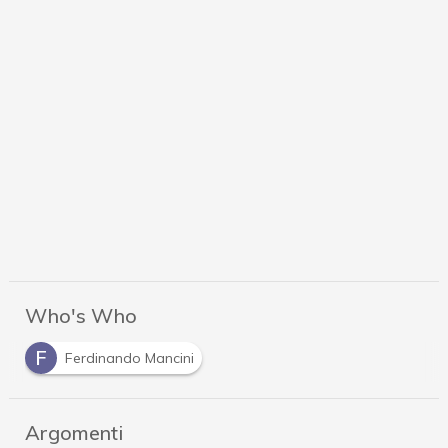
Who's Who
F
Ferdinando Mancini
Argomenti