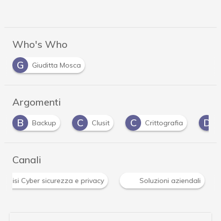
Who's Who
G
Giuditta Mosca
Argomenti
C
C
D
kup
Clusit
Crittografia
dati personali
Canali
News, attualità e analisi Cyber sicurezza e privacy
Solu