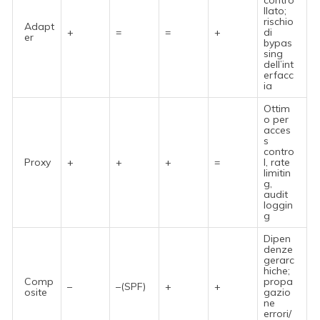
contro
llato;
rischio
Adapt
+
=
=
+
di
er
bypas
sing
dell’int
erfacc
ia
Ottim
o per
acces
s
contro
Proxy
+
+
+
=
l, rate
limitin
g,
audit
loggin
g
Dipen
denze
gerarc
hiche;
Comp
propa
–
–(SPF)
+
+
osite
gazio
ne
errori/