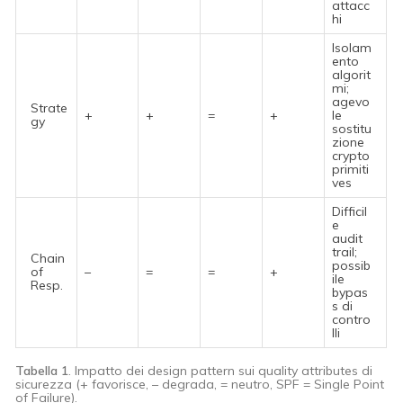
attacc
hi
Isolam
ento
algorit
mi;
agevo
Strate
+
+
=
+
le
gy
sostitu
zione
crypto
primiti
ves
Difficil
e
audit
trail;
Chain
possib
of
–
=
=
+
ile
Resp.
bypas
s di
contro
lli
Tabella 1
. Impatto dei design pattern sui quality attributes di
sicurezza (+ favorisce, – degrada, = neutro, SPF = Single Point
of Failure).