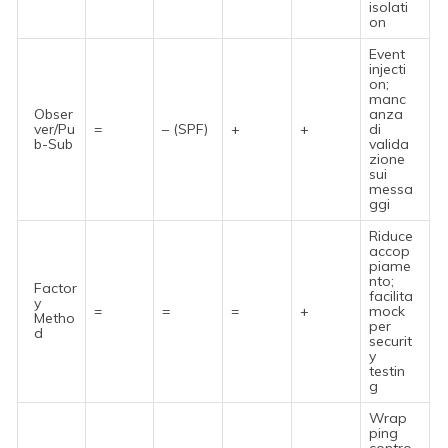
isolati
on
Event
injecti
on;
manc
Obser
anza
ver/Pu
=
– (SPF)
+
+
di
b-Sub
valida
zione
sui
messa
ggi
Riduce
accop
piame
nto;
Factor
facilita
y
=
=
=
+
mock
Metho
per
d
securit
y
testin
g
Wrap
ping