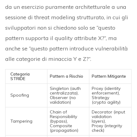
da un esercizio puramente architetturale a una
sessione di threat modeling strutturato, in cui gli
sviluppatori non si chiedono solo se “questo
pattern supporta il quality attribute X?”, ma
anche se “questo pattern introduce vulnerabilità
alle categorie di minaccia Y e Z?”.
Categoria
Pattern a Rischio
Pattern Mitigante
STRIDE
Singleton (auth
Proxy (identity
centralizzata),
enforcement),
Spoofing
Observer (no
Strategy
validation)
(crypto agility)
Chain of
Decorator (input
Responsibility
validation
Tampering
(bypass),
layers),
Composite
Proxy (integrity
(propagation)
check)