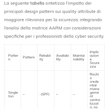
La seguente
tabella
sintetizza l’impatto dei
principali design pattern sui quality attribute di
maggiore rilevanza per la sicurezza, integrando
l’analisi della matrice AARM con considerazioni
specifiche per i professionisti della cyber security.
Implic
Patter
Reliabil
Availabi
Maintai
azion
Pattern
n
ity
lity
nability
e
Sicure
zza
Rischi
o
crede
ntial
mana
Single
geme
–
-(SPF)
–
–
ton
nt
centra
lizzat
o; no