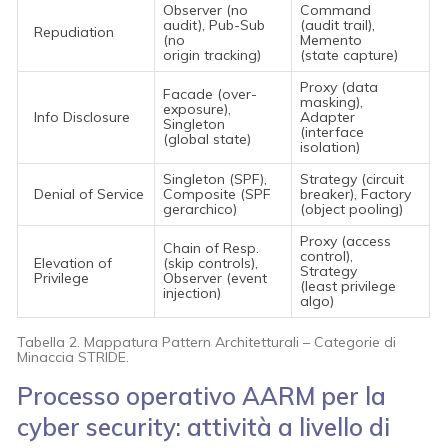
Observer (no
Command
audit), Pub-Sub
(audit trail),
Repudiation
(no
Memento
origin tracking)
(state capture)
Proxy (data
Facade (over-
masking),
exposure),
Info Disclosure
Adapter
Singleton
(interface
(global state)
isolation)
Singleton (SPF),
Strategy (circuit
Denial of Service
Composite (SPF
breaker), Factory
gerarchico)
(object pooling)
Proxy (access
Chain of Resp.
control),
Elevation of
(skip controls),
Strategy
Privilege
Observer (event
(least privilege
injection)
algo)
Tabella 2. Mappatura Pattern Architetturali – Categorie di
Minaccia STRIDE.
Processo operativo AARM per la
cyber security: attività a livello di