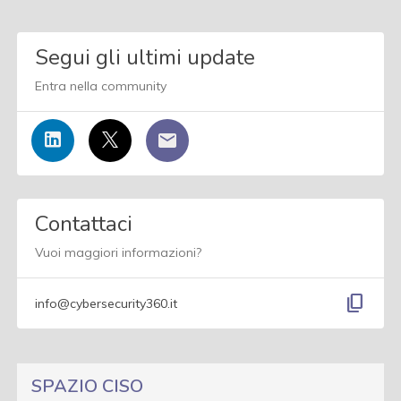
Segui gli ultimi update
Entra nella community
Contattaci
Vuoi maggiori informazioni?
content_copy
info@cybersecurity360.it
SPAZIO CISO