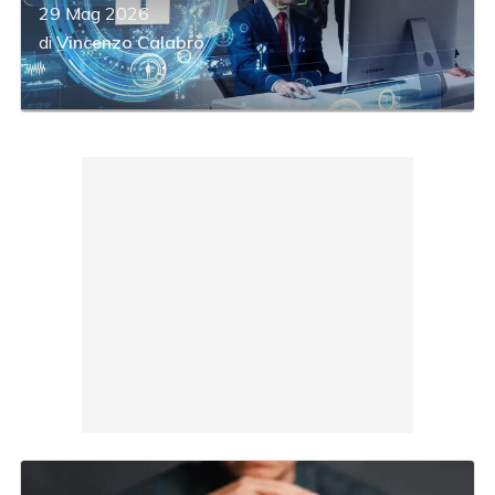
29 Mag 2026
di
Vincenzo Calabrò
acy