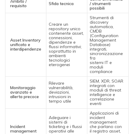
A
mbito /
Sfida tecnica
/ strumenti
requisito
possibili
Strumenti di
discovery
Creare un
automatica,
repository unico
CMDB
contenente asset,
(Configuration
connessioni,
Asset Inventory
Management
dipendenze e
unificato e
Database)
flussi informativi;
interdipendenze
integrati,
soprattutto in
sincronizzazione
ambienti
fra
tecnologici
sistemi IT e
eterogenei
moduli
compliance
SIEM, XDR, SOAR
Rilevare
integrati con
Monitoraggio
vulnerabilità,
moduli di threat
avanzato e
deviazioni,
intelligence e
allerta precoce
intrusioni in
correlazione
tempo utile
eventi
Applicazioni di
Adeguare i
incident
sistemi di
management
Incident
ticketing e i flussi
che parlano con
management
operativi alle
il registro asset,