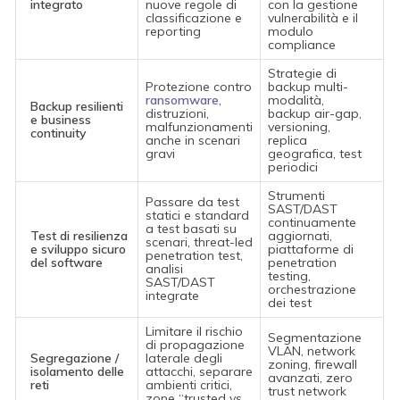
integrato
nuove regole di
con la gestione
classificazione e
vulnerabilità e il
reporting
modulo
compliance
Strategie di
Protezione contro
backup multi-
ransomware
,
modalità,
Backup resilienti
distruzioni,
backup air-gap,
e business
malfunzionamenti
versioning,
continuity
anche in scenari
replica
gravi
geografica, test
periodici
Strumenti
Passare da test
SAST/DAST
statici e standard
continuamente
a test basati su
Test di resilienza
aggiornati,
scenari, threat-led
e sviluppo sicuro
piattaforme di
penetration test,
del software
penetration
analisi
testing,
SAST/DAST
orchestrazione
integrate
dei test
Limitare il rischio
Segmentazione
di propagazione
VLAN, network
Segregazione /
laterale degli
zoning, firewall
isolamento delle
attacchi, separare
avanzati, zero
reti
ambienti critici,
trust network
zone “trusted vs