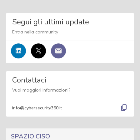
Segui gli ultimi update
Entra nella community
Contattaci
Vuoi maggiori informazioni?
content_copy
info@cybersecurity360.it
SPAZIO CISO