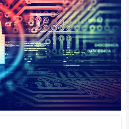
B
Backup