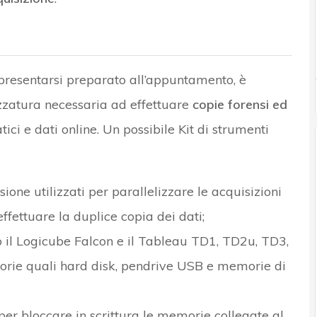
presentarsi preparato all’appuntamento, è
ezzatura necessaria ad effettuare
copie forensi ed
tici e dati online. Un possibile Kit di strumenti
ione utilizzati per parallelizzare le acquisizioni
effettuare la duplice copia dei dati;
l Logicube Falcon e il Tableau TD1, TD2u, TD3,
morie quali hard disk, pendrive USB e memorie di
er bloccare in scrittura le memorie collegate al