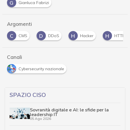
G
Gianluca Fabrizi
Argomenti
D
H
H
M
DDoS
Hacker
HTTPS
malw
Canali
Cybersecurity nazionale
SPAZIO CISO
Sovranità digitale e AI: le sfide per la
leadership IT
05 Ago 2026