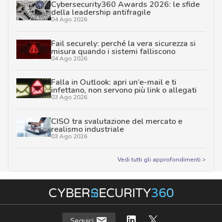
Cybersecurity360 Awards 2026: le sfide
della leadership antifragile
04 Ago 2026
Fail securely: perché la vera sicurezza si
misura quando i sistemi falliscono
04 Ago 2026
Falla in Outlook: apri un’e-mail e ti
infettano, non servono più link o allegati
03 Ago 2026
CISO tra svalutazione del mercato e
realismo industriale
03 Ago 2026
Vedi tutti gli approfondimenti >
Seguici