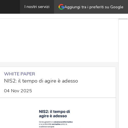
irettiva NIS: all’Italia il primato per gli investimenti, m
I nostri servizi
Aggiungi tra i preferiti su Google
WHITE PAPER
NIS2: il tempo di agire è adesso
04 Nov 2025