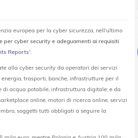
genzia europea per la cyber sicurezza, nell’ultimo
e per cyber security e adeguamenti ai requisiti
nts Reports
”.
te alla cyber security da operatori dei servizi
energia, trasporti, banche, infrastrutture per il
e di acqua potabile, infrastruttura digitale; e da
 marketplace online, motori di ricerca online, servizi
embro, soggetti tutti obbligati a seguire la
115 mila euro, mentre Polonia e Austria 100 mila.