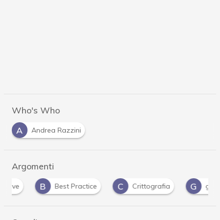
Who's Who
A
Andrea Razzini
Argomenti
B
C
G
Best Practice
Crittografia
guida