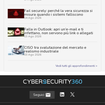
Fail securely: perché la vera sicurezza si
misura quando i sistemi falliscono
04 Ago 2026
Falla in Outlook: apri un’e-mail e ti
infettano, non servono più link o allegati
03 Ago 2026
CISO tra svalutazione del mercato e
realismo industriale
03 Ago 2026
Vedi tutti gli approfondimenti >
Seguici