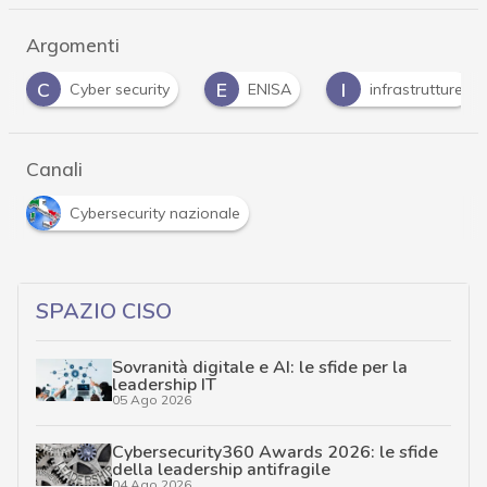
Argomenti
E
I
N
 security
ENISA
infrastrutture
NIS
Canali
Cybersecurity nazionale
SPAZIO CISO
Sovranità digitale e AI: le sfide per la
leadership IT
05 Ago 2026
Cybersecurity360 Awards 2026: le sfide
della leadership antifragile
04 Ago 2026