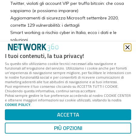
Twitter, violati gli account VIP per truffa bitcoin: che cosa
sappiamo (e possiamo imparare)
Aggiornamenti di sicurezza Microsoft settembre 2020,
corrette 129 vulnerabilità: i dettagli
Smart working a rischio cyber in Italia, ecco i dati e le
soluzioni
Maze, il ransomware adesso usa le macchine virtuali per
I tuoi contenuti, la tua privacy!
diffondersi: i dettagli
Finta e-mail del direttore dell'Agenzia delle Entrate, ecco
Su questo sito utilizziamo cookie tecnici necessari alla navigazione e
funzionali all’erogazione del servizio. Utilizziamo i cookie anche per fornirti
la truffa per rubare dati
un’esperienza di navigazione sempre migliore, per facilitare le interazioni con
Settaggi di default per Fortigate VPN, 200mila aziende a
le nostre funzionalità social e per consentirti di ricevere comunicazioni di
marketing aderenti alle tue abitudini di navigazione e ai tuoi interessi.
rischio: tutti i dettagli
Puoi esprimere il tuo consenso cliccando su ACCETTA TUTTI I COOKIE.
Chiudendo questa informativa, continui senza accettare.
Trojan Glupteba, furto di dati governativi sventato
Potrai sempre gestire le tue preferenze accedendo al nostro COOKIE CENTER
dall’intelligenza artificiale: quale lezione
e ottenere maggiori informazioni sui cookie utilizzati, visitando la nostra
COOKIE POLICY
.
HEH, la botnet che sta infettando router e dispositivi IoT:
che c’è da sapere
ACCETTA
Aggiornamenti Microsoft ottobre 2020, corretta anche
PIÙ OPZIONI
una criticità nello stack TCP/IP: i dettagli
Kraken, il malware fileless che si nasconde nei servizi di