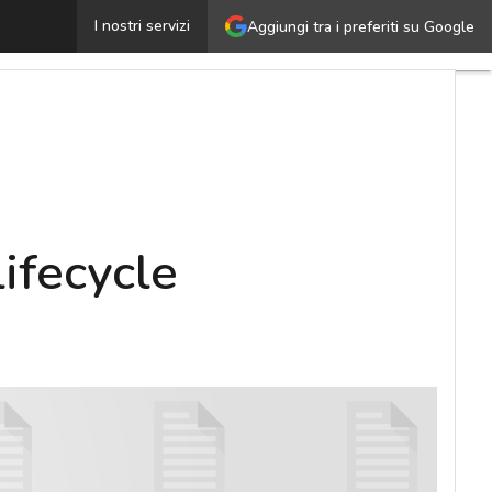
Principi fondamentali per il data center lifecycle mana
I nostri servizi
Aggiungi tra i preferiti su Google
lifecycle