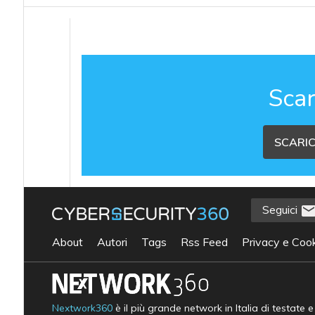
Scar
SCARIC
Seguici
About
Autori
Tags
Rss Feed
Privacy e Cook
Nextwork360
è il più grande network in Italia di testate 