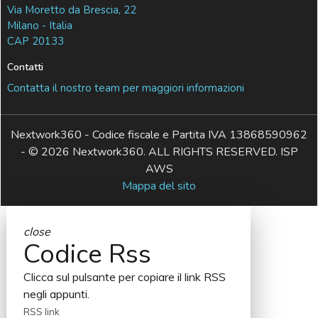
Via Moretto da Brescia, 22
Milano - Italia
CAP 20133
Contatti
Contatta il nostro team per maggiori informazioni
Nextwork360 - Codice fiscale e Partita IVA 13868590962
- © 2026 Nextwork360. ALL RIGHTS RESERVED. ISP
AWS
Mappa del sito
close
Codice Rss
Clicca sul pulsante per copiare il link RSS
negli appunti.
RSS link