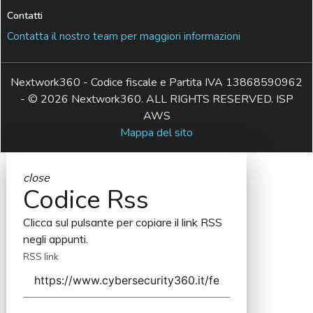
Contatti
Contatta il nostro team per maggiori informazioni
Nextwork360 - Codice fiscale e Partita IVA 13868590962
- © 2026 Nextwork360. ALL RIGHTS RESERVED. ISP
AWS
Mappa del sito
close
Codice Rss
Clicca sul pulsante per copiare il link RSS
negli appunti.
RSS link