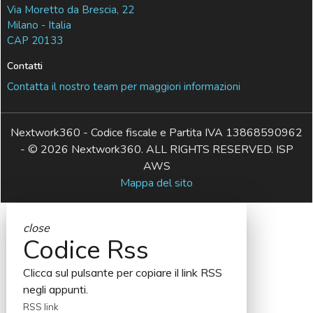
Via Moretto da Brescia, 22
Milano - Italia
CAP 20133
Contatti
Contatta il nostro team per maggiori informazioni
Nextwork360 - Codice fiscale e Partita IVA 13868590962
- © 2026 Nextwork360. ALL RIGHTS RESERVED. ISP
AWS
Mappa del sito
close
Codice Rss
Clicca sul pulsante per copiare il link RSS
negli appunti.
RSS link