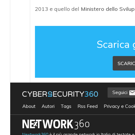
2013 e quello del
Ministero dello Svil
Scarica 
SCARIC
Seguici
About
Autori
Tags
Rss Feed
Privacy e Cook
Nextwork360
è il più grande network in Italia di testate 