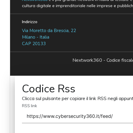
cultura digitale e imprenditoriale nelle imprese e pubblic
Indirizzo
Via Moretto da Brescia, 22
Milano - Italia
CAP 20133
Nextwork360 - Codice fisc
Codice Rss
Clicca sul pulsante per copiare il link RSS negli appunt
RSS link