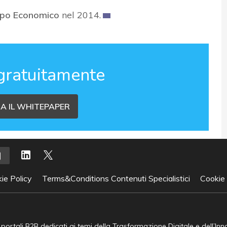
uppo Economico
nel 2014.
gratuitamente
A IL WHITEPAPER
ie Policy
Terms&Conditions Contenuti Specialistici
Cookie
e portali B2B dedicati ai temi della Trasformazione Digitale e dell’In