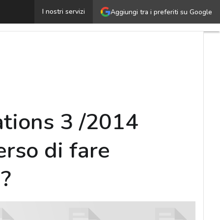
SCARICA IL QUADERNO – Cio Conversations 3 /2014 Conne
I nostri servizi
Aggiungi tra i preferiti su Google
ions 3 /2014
rso di fare
a?