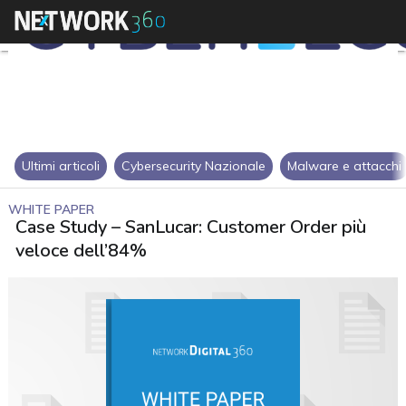
Ultimi articoli
Cybersecurity Nazionale
Malware e attacchi
WHITE PAPER
Case Study – SanLucar: Customer Order più
veloce dell’84%