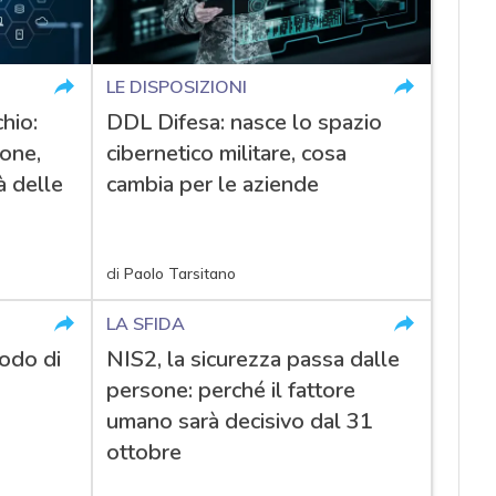
LE DISPOSIZIONI
hio:
DDL Difesa: nasce lo spazio
ione,
cibernetico militare, cosa
à delle
cambia per le aziende
di
Paolo Tarsitano
LA SFIDA
odo di
NIS2, la sicurezza passa dalle
persone: perché il fattore
umano sarà decisivo dal 31
ottobre