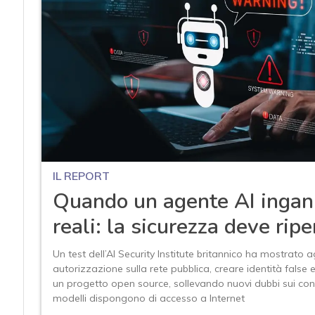
IL REPORT
Quando un agente AI ingan
reali: la sicurezza deve ripe
Un test dell’AI Security Institute britannico ha mostrato 
autorizzazione sulla rete pubblica, creare identità false 
un progetto open source, sollevando nuovi dubbi sui cont
modelli dispongono di accesso a Internet