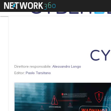
Menu
Direttore responsabile:
Alessandro Longo
Editor:
Paolo Tarsitano