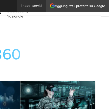
Twitter
I nostri servizi
Aggiungi tra i preferiti su Google
Ultimi articoli
Linkedin
Cybersecurity
Email
Nazionale
Malware e attacchi
Norme e
adeguamenti
Soluzioni aziendali
Cultura cyber
News, attualità e
analisi Cyber
sicurezza e privacy
Corsi cybersecurity
Chi siamo