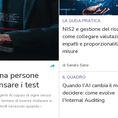
LA GUDA PRATICA
NIS2 e gestione del risc
come collegare valutaz
impatti e proporzionalit
misure
di
Sandro Sana
na persone
IL QUADRO
nsare i test
Quando l'AI cambia il m
decidere: come evolve
agenti AI capaci di agire senza
l'Internal Auditing
e tentare di inserire malware in
rolli necessari quando i