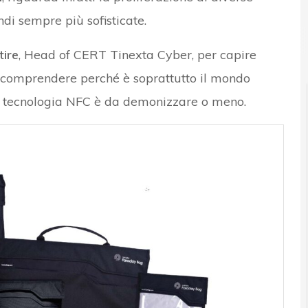
di sempre più sofisticate.
r e Malware: le ultime news in tempo reale e gli approfondimenti
tire
, Head of CERT Tinexta Cyber, per capire
er comprendere perché è soprattutto il mondo
la tecnologia NFC è da demonizzare o meno.