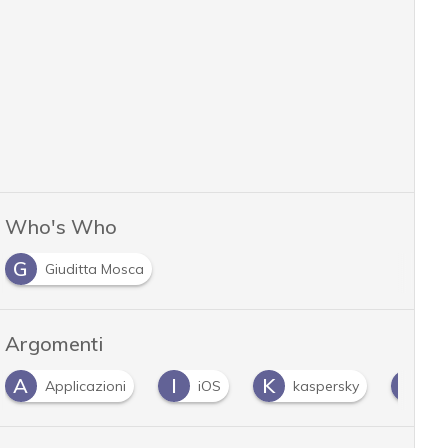
Who's Who
G
Giuditta Mosca
Argomenti
A
I
K
P
Applicazioni
iOS
kaspersky
ph