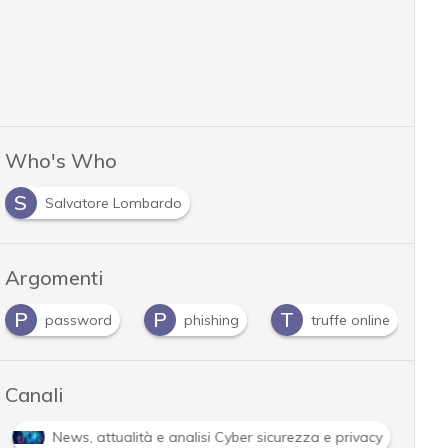
Who's Who
S
Salvatore Lombardo
Argomenti
P
P
T
password
phishing
truffe online
Canali
News, attualità e analisi Cyber sicurezza e privacy