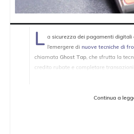
L
a
sicurezza dei pagamenti digitali
l’emergere di
nuove tecniche di fr
chiamata
Ghost Tap
, che sfrutta la te
credito rubate e completare transazioni
Continua a legg