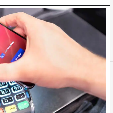
M
malware
r e Malware: le ultime news in tempo reale e gli approfondimenti