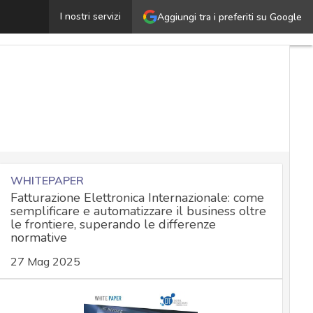
host Tap, così sfruttano l’NFC per rubare soldi dalle ca
I nostri servizi
Aggiungi tra i preferiti su Google
WHITEPAPER
Fatturazione Elettronica Internazionale: come
semplificare e automatizzare il business oltre
le frontiere, superando le differenze
normative
27 Mag 2025