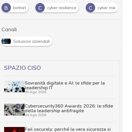
B
C
C
D
botnet
cyber resilience
cyber risk
Canali
Soluzioni aziendali
SPAZIO CISO
Sovranità digitale e AI: le sfide per la
leadership IT
05 Ago 2026
Cybersecurity360 Awards 2026: le sfide
della leadership antifragile
04 Ago 2026
Fail securely: perché la vera sicurezza si