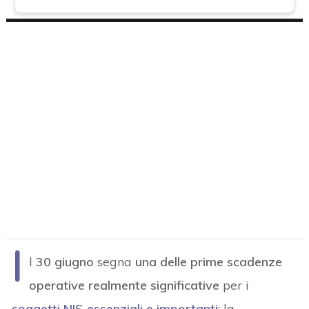
I
l
30 giugno
segna
una delle prime scadenze
operative realmente significative
per i
soggetti NIS essenziali e importanti
: la