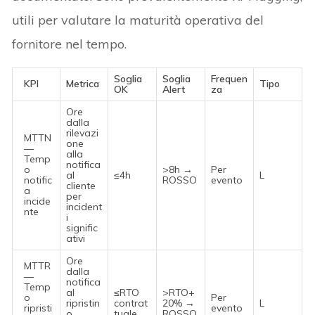
utili per valutare la maturità operativa del
fornitore nel tempo.
Soglia
Soglia
Frequen
KPI
Metrica
Tipo
OK
Alert
za
Ore
dalla
rilevazi
MTTN
one
—
alla
Temp
notifica
o
>8h →
Per
al
≤4h
L
notific
ROSSO
evento
cliente
a
per
incide
incident
nte
i
signific
ativi
Ore
MTTR
dalla
—
notifica
Temp
al
≤RTO
>RTO+
o
Per
ripristin
contrat
20% →
L
ripristi
evento
o
tuale
ROSSO