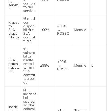
no
comple
servizi
to del
o
servizio
% mesi
Rispet
con
to
disponi
<95%
SLA
bilità ≥
100%
→
Mensile
L
dispo
SLA
ROSSO
nibilità
contrat
tuale
%
vulnera
bilità
SLA
risolte
<90%
patch
entro i
≥98%
→
Mensile
L
rispett
termini
ROSSO
ati
SLA
contrat
tualizz
ati
N.
incident
i di
sicurez
za che
Incide
coinvol
nti di
>1 →
Trimest