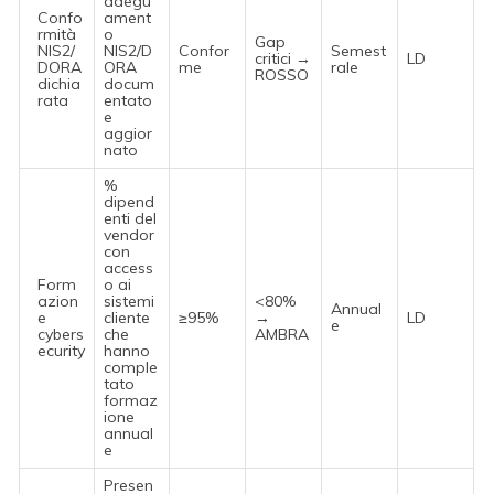
adegu
Confo
ament
rmità
o
Gap
NIS2/
NIS2/D
Confor
Semest
critici →
LD
DORA
ORA
me
rale
ROSSO
dichia
docum
rata
entato
e
aggior
nato
%
dipend
enti del
vendor
con
access
Form
o ai
azion
sistemi
<80%
Annual
e
cliente
≥95%
→
LD
e
cybers
che
AMBRA
ecurity
hanno
comple
tato
formaz
ione
annual
e
Presen