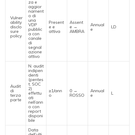
za e
aggior
nament
o di
Vulner
una
ability
Present
Assent
VDP
Annual
disclo
e e
e →
LD
pubblic
e
sure
attiva
AMBRA
a con
policy
canale
di
segnal
azione
attivo
N. audit
indipen
denti
(pentes
t, SOC
Audit
2)
di
≥1/ann
0 →
Annual
effettu
L
terza
o
ROSSO
e
ati
parte
nell’ann
o con
report
disponi
bile
Data
dell’ulti