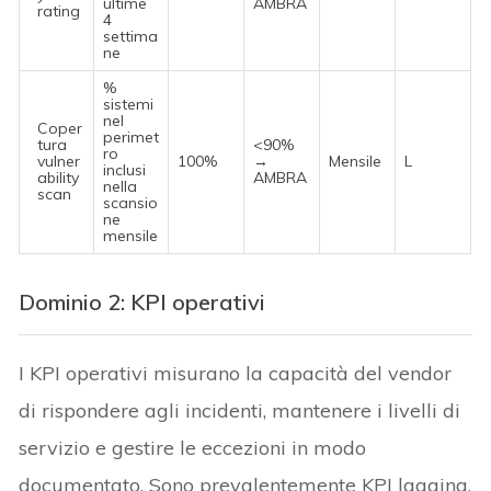
ultime
AMBRA
rating
4
settima
ne
%
sistemi
nel
Coper
perimet
tura
<90%
ro
vulner
100%
→
Mensile
L
inclusi
ability
AMBRA
nella
scan
scansio
ne
mensile
Dominio 2: KPI operativi
I KPI operativi misurano la capacità del vendor
di rispondere agli incidenti, mantenere i livelli di
servizio e gestire le eccezioni in modo
documentato. Sono prevalentemente KPI lagging,