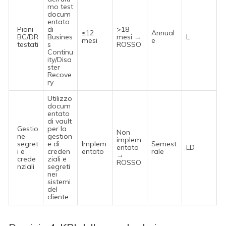
mo test
docum
entato
Piani
di
>18
≤12
Annual
BC/DR
Busines
mesi →
L
mesi
e
testati
s
ROSSO
Continu
ity/Disa
ster
Recove
ry
Utilizzo
docum
entato
di vault
Gestio
per la
Non
ne
gestion
implem
segret
e di
Implem
Semest
entato
LD
i e
creden
entato
rale
→
crede
ziali e
ROSSO
nziali
segreti
nei
sistemi
del
cliente