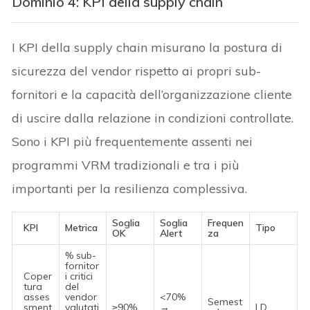
Dominio 4: KPI della supply chain
I KPI della supply chain misurano la postura di
sicurezza del vendor rispetto ai propri sub-
fornitori e la capacità dell’organizzazione cliente
di uscire dalla relazione in condizioni controllate.
Sono i KPI più frequentemente assenti nei
programmi VRM tradizionali e tra i più
importanti per la resilienza complessiva.
Soglia
Soglia
Frequen
KPI
Metrica
Tipo
OK
Alert
za
% sub-
fornitor
Coper
i critici
tura
del
asses
vendor
<70%
Semest
sment
valutati
≥90%
→
LD