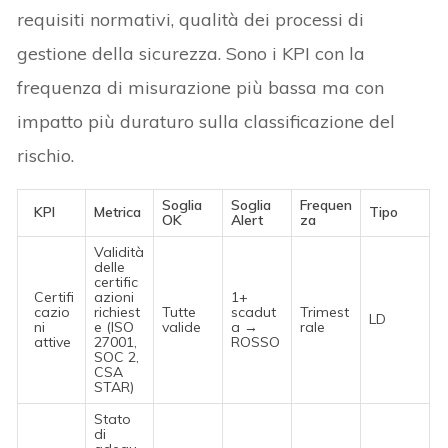
requisiti normativi, qualità dei processi di
gestione della sicurezza. Sono i KPI con la
frequenza di misurazione più bassa ma con
impatto più duraturo sulla classificazione del
rischio.
Soglia
Soglia
Frequen
KPI
Metrica
Tipo
OK
Alert
za
Validità
delle
certific
Certifi
azioni
1+
cazio
richiest
Tutte
scadut
Trimest
LD
ni
e (ISO
valide
a →
rale
attive
27001,
ROSSO
SOC 2,
CSA
STAR)
Stato
di