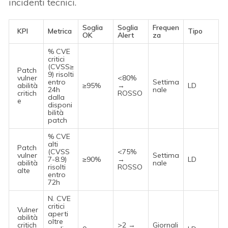
incidenti tecnici.
Soglia
Soglia
Frequen
KPI
Metrica
Tipo
OK
Alert
za
% CVE
critici
(CVSS≥
Patch
9) risolti
vulner
<80%
entro
Settima
abilità
≥95%
→
LD
24h
nale
critich
ROSSO
dalla
e
disponi
bilità
patch
% CVE
alti
Patch
(CVSS
<75%
vulner
Settima
7-8.9)
≥90%
→
LD
abilità
nale
risolti
ROSSO
alte
entro
72h
N. CVE
critici
Vulner
aperti
abilità
oltre
critich
>2 →
Giornali