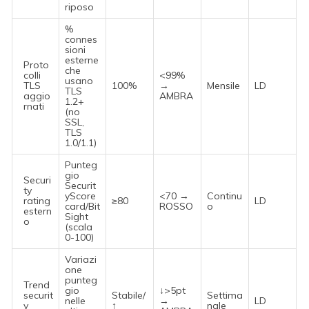
riposo
%
connes
sioni
esterne
Proto
che
colli
<99%
usano
TLS
100%
→
Mensile
LD
TLS
aggio
AMBRA
1.2+
rnati
(no
SSL,
TLS
1.0/1.1)
Punteg
gio
Securi
Securit
ty
yScore
<70 →
Continu
rating
≥80
LD
card/Bit
ROSSO
o
estern
Sight
o
(scala
0-100)
Variazi
one
punteg
Trend
gio
↓>5pt
securit
Stabile/
Settima
nelle
→
LD
y
↑
nale