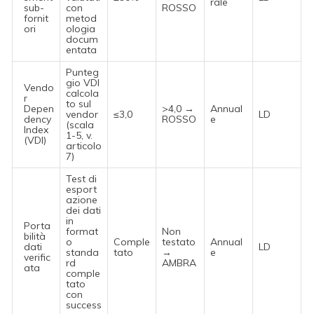
rale
sub-
con
ROSSO
fornit
metod
ori
ologia
docum
entata
Punteg
gio VDI
Vendo
calcola
r
to sul
Depen
>4,0 →
Annual
vendor
≤3,0
LD
dency
ROSSO
e
(scala
Index
1-5, v.
(VDI)
articolo
7)
Test di
esport
azione
dei dati
in
Porta
format
Non
bilità
o
Comple
testato
Annual
dati
LD
standa
tato
→
e
verific
rd
AMBRA
ata
comple
tato
con
success