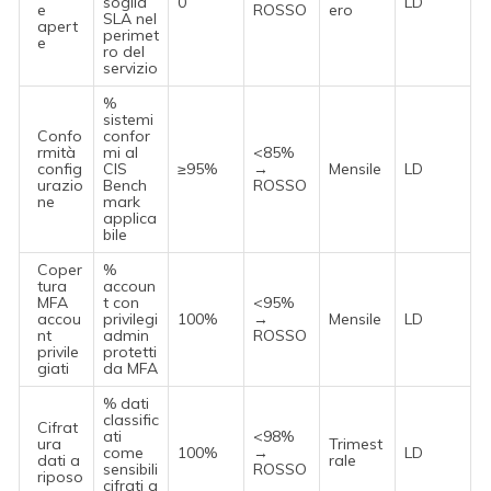
soglia
0
LD
e
ROSSO
ero
SLA nel
apert
perimet
e
ro del
servizio
%
sistemi
Confo
confor
rmità
mi al
<85%
config
CIS
≥95%
→
Mensile
LD
urazio
Bench
ROSSO
ne
mark
applica
bile
Coper
%
tura
accoun
MFA
t con
<95%
accou
privilegi
100%
→
Mensile
LD
nt
admin
ROSSO
privile
protetti
giati
da MFA
% dati
classific
Cifrat
ati
<98%
ura
Trimest
come
100%
→
LD
dati a
rale
sensibili
ROSSO
riposo
cifrati a