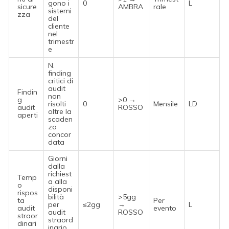
gono i
0
L
sicure
AMBRA
rale
sistemi
zza
del
cliente
nel
trimestr
e
N.
finding
critici di
audit
Findin
non
g
>0 →
risolti
0
Mensile
LD
audit
ROSSO
oltre la
aperti
scaden
za
concor
data
Giorni
dalla
richiest
Temp
a alla
o
disponi
rispos
bilità
>5gg
ta
Per
per
≤2gg
→
L
audit
evento
audit
ROSSO
straor
straord
dinari
inario